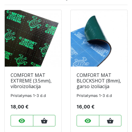
COMFORT MAT
COMFORT MAT
EXTREME (3.5mm),
BLOCKSHOT (8mm),
vibroizoliacija
garso izoliacija
Pristatymas 1-3 d.d
Pristatymas 1-3 d.d
18,00 €
16,00 €
remove_red_eye
shopping_basket
remove_red_eye
shopping_basket