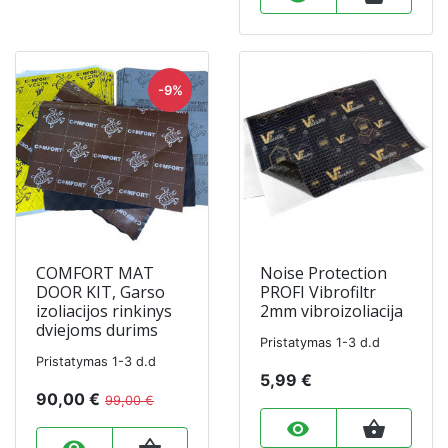
-9%
COMFORT MAT
Noise Protection
DOOR KIT, Garso
PROFI Vibrofiltr
izoliacijos rinkinys
2mm vibroizoliacija
dviejoms durims
Pristatymas 1-3 d.d
Pristatymas 1-3 d.d
5,99 €
90,00 €
99,00 €
remove_red_eye
shopping_basket
remove_red_eye
shopping_basket