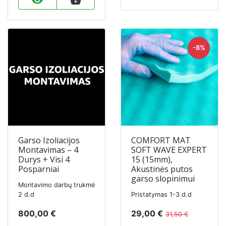
-8%
Garso Izoliacijos
COMFORT MAT
Montavimas – 4
SOFT WAVE EXPERT
Durys + Visi 4
15 (15mm),
Posparniai
Akustinės putos
garso slopinimui
Montavimo darbų trukmė
2 d.d
Pristatymas 1-3 d.d
800,00 €
29,00 €
31,50 €