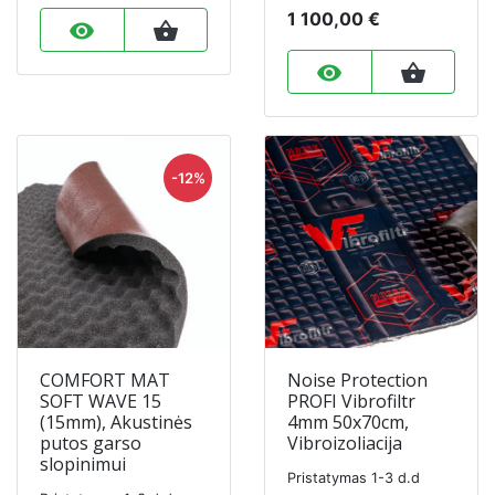
1 100,00 €
remove_red_eye
shopping_basket
remove_red_eye
shopping_basket
-12%
COMFORT MAT
Noise Protection
SOFT WAVE 15
PROFI Vibrofiltr
(15mm), Akustinės
4mm 50x70cm,
putos garso
Vibroizoliacija
slopinimui
Pristatymas 1-3 d.d