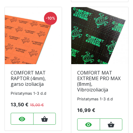
-10%
COMFORT MAT
COMFORT MAT
RAPTOR (4mm),
EXTREME PRO MAX
garso izoliacija
(8mm),
Vibroizoliacija
Pristatymas 1-3 d.d
Pristatymas 1-3 d.d
13,50 €
15,00 €
16,99 €
remove_red_eye
shopping_basket
remove_red_eye
shopping_basket