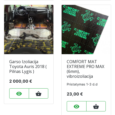
Garso Izoliacija
COMFORT MAT
Toyota Auris 2018 (
EXTREME PRO MAX
Pilnas Lygis )
(6mm),
vibroizoliacija
2 000,00 €
Pristatymas 1-3 d.d
remove_red_eye
shopping_basket
23,00 €
remove_red_eye
shopping_basket