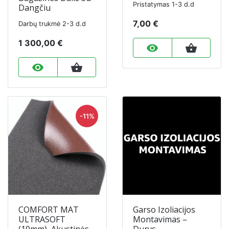
Pristatymas 1-3 d.d
Dangčiu
7,00 €
Darbų trukmė 2-3 d.d
1 300,00 €
remove_red_eye
shopping_basket
remove_red_eye
shopping_basket
-11%
COMFORT MAT
Garso Izoliacijos
ULTRASOFT
Montavimas –