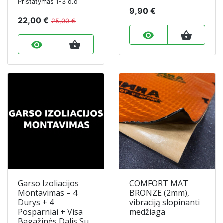
Pristatymas 1-3 d.d
9,90 €
22,00 €
25,00 €
remove_red_eye
shopping_basket
remove_red_eye
shopping_basket
Garso Izoliacijos
COMFORT MAT
Montavimas – 4
BRONZE (2mm),
Durys + 4
vibraciją slopinanti
Posparniai + Visa
medžiaga
Bagažinės Dalis Su