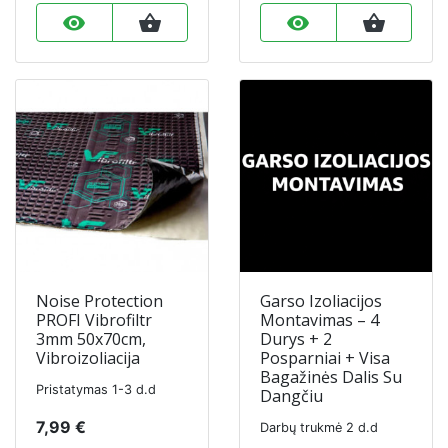
remove_red_eye
shopping_basket
remove_red_eye
shopping_basket
Noise Protection
Garso Izoliacijos
PROFI Vibrofiltr
Montavimas – 4
3mm 50x70cm,
Durys + 2
Vibroizoliacija
Posparniai + Visa
Bagažinės Dalis Su
Pristatymas 1-3 d.d
Dangčiu
7,99 €
Darbų trukmė 2 d.d