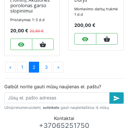
(10mm), Akustinės
Durys
porolonas garso
Montavimo darbų trukmė
slopinimui
1 d.d
Pristatymas 1-3 d.d
200,00 €
20,00 €
22,50 €
remove_red_eye
shopping_basket
remove_red_eye
shopping_basket
«
1
2
3
»
Galbūt norite gauti mūsų naujienas el. paštu?
send
Užsiprenumeruodami,
sutinkate
gauti naujienlaiškius iš mūsų
Kontaktai
+37065251750