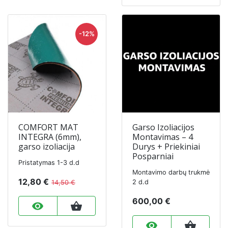
-12%
COMFORT MAT
Garso Izoliacijos
INTEGRA (6mm),
Montavimas – 4
garso izoliacija
Durys + Priekiniai
Posparniai
Pristatymas 1-3 d.d
Montavimo darbų trukmė
12,80 €
2 d.d
14,50 €
600,00 €
remove_red_eye
shopping_basket
remove_red_eye
shopping_basket