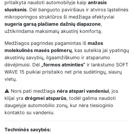
pritaikyta naudoti automobilyje kaip
antrasis
sluoksnis
. Dėl banguoto paviršiaus ir atviros ląstelinės
mikroporingos struktūros ši medžiaga efektyviai
sugeria garsą plačiame dažnių diapazone
,
užtikrindama maksimalų akustinį komfortą.
Medžiagos pagrindas pagamintas iš
mažos
molekulinės masės polimerų
, kas suteikia jai ypatingų
akustinių savybių, ilgaamžiškumo ir atsparumo
dėvėjimuisi. Dėl
„formos atminties“
ir lankstumo SOFT
WAVE 15 puikiai prisitaiko net prie sudėtingų, siaurų
vietų.
⚠️ Nors pati medžiaga
nėra atspari vandeniui
, jos
klijai yra
drėgmei atsparūs
, todėl galima naudoti
daugelyje automobilio zonų, kur nėra tiesioginio
kontakto su vandeniu.
Techninės savybės: