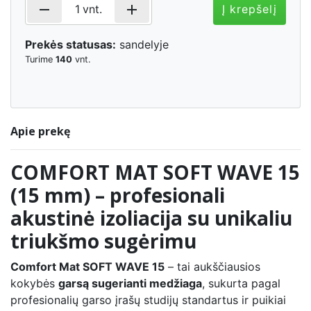
remove
add
1
vnt.
Į krepšelį
Prekės statusas:
sandelyje
Turime
140
vnt.
Apie prekę
COMFORT MAT SOFT WAVE 15
(15 mm) – profesionali
akustinė izoliacija su unikaliu
triukšmo sugėrimu
Comfort Mat SOFT WAVE 15
– tai aukščiausios
kokybės
garsą sugerianti medžiaga
, sukurta pagal
profesionalių garso įrašų studijų standartus ir puikiai