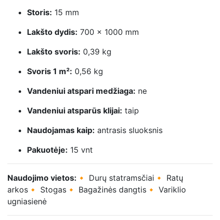
Storis:
15 mm
Lakšto dydis:
700 × 1000 mm
Lakšto svoris:
0,39 kg
Svoris 1 m²:
0,56 kg
Vandeniui atspari medžiaga:
ne
Vandeniui atsparūs klijai:
taip
Naudojamas kaip:
antrasis sluoksnis
Pakuotėje:
15 vnt
Naudojimo vietos:
🔸 Durų statramsčiai🔸 Ratų
arkos🔸 Stogas🔸 Bagažinės dangtis🔸 Variklio
ugniasienė