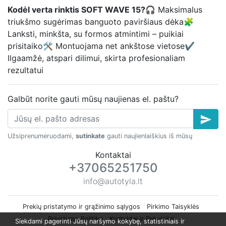
Kodėl verta rinktis SOFT WAVE 15?
🎧 Maksimalus
triukšmo sugėrimas banguoto paviršiaus dėka🧩
Lanksti, minkšta, su formos atmintimi – puikiai
prisitaiko🛠️ Montuojama net ankštose vietose✔
Ilgaamžė, atspari dilimui, skirta profesionaliam
rezultatui
Galbūt norite gauti mūsų naujienas el. paštu?
send
Užsiprenumeruodami,
sutinkate
gauti naujienlaiškius iš mūsų
Kontaktai
+37065251750
info@autotyla.lt
Prekių pristatymo ir grąžinimo sąlygos
Pirkimo Taisyklės
Privatumo Politika
Kontaktai ir Rekvizitai
Siekdami pagerinti Jūsų naršymo kokybę, statistiniais ir