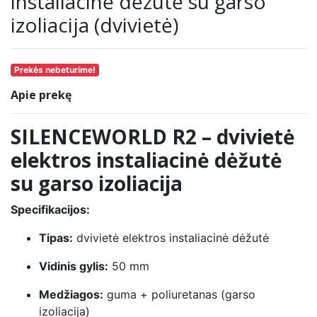
instaliacinė dėžutė su garso
izoliacija (dvivietė)
Prekės nebeturime!
Apie prekę
SILENCEWORLD R2 – dvivietė
elektros instaliacinė dėžutė
su garso izoliacija
Specifikacijos:
Tipas:
dvivietė elektros instaliacinė dėžutė
Vidinis gylis:
50 mm
Medžiagos:
guma + poliuretanas (garso
izoliacija)