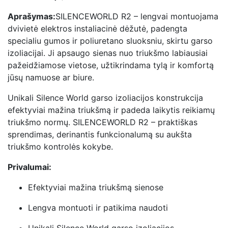
Aprašymas:
SILENCEWORLD R2 – lengvai montuojama
dvivietė elektros instaliacinė dėžutė, padengta
specialiu gumos ir poliuretano sluoksniu, skirtu garso
izoliacijai. Ji apsaugo sienas nuo triukšmo labiausiai
pažeidžiamose vietose, užtikrindama tylą ir komfortą
jūsų namuose ar biure.
Unikali Silence World garso izoliacijos konstrukcija
efektyviai mažina triukšmą ir padeda laikytis reikiamų
triukšmo normų. SILENCEWORLD R2 – praktiškas
sprendimas, derinantis funkcionalumą su aukšta
triukšmo kontrolės kokybe.
Privalumai:
Efektyviai mažina triukšmą sienose
Lengva montuoti ir patikima naudoti
Unikali Silence World garso izoliacijos