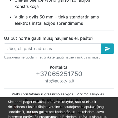
konstrukcija
Vidinis gylis 50 mm – tinka standartiniams
elektros instaliacijos sprendimams
Galbūt norite gauti mūsų naujienas el. paštu?
send
Užsiprenumeruodami,
sutinkate
gauti naujienlaiškius iš mūsų
Kontaktai
+37065251750
info@autotyla.lt
Prekių pristatymo ir grąžinimo sąlygos
Pirkimo Taisyklės
Privatumo Politika
Kontaktai ir Rekvizitai
Siekdami pagerinti Jūsų naršymo kokybę, statistiniais ir
rinkodaros tikslais šioje svetainėje naudojame slapukus (angl.
🔇 Garso Izoliacijos Montavimas Automobiliui
Apie Mus
"cookies"), kuriuos galite bet kada atšaukti pakeisdami savo
🔇 Comfort Mat AEROSPACE serija
interneto naršyklės nustatymus ir ištrindami įrašytus slapukus.