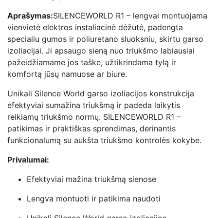
Aprašymas:
SILENCEWORLD R1 – lengvai montuojama
vienvietė elektros instaliacinė dėžutė, padengta
specialiu gumos ir poliuretano sluoksniu, skirtu garso
izoliacijai. Ji apsaugo sieną nuo triukšmo labiausiai
pažeidžiamame jos taške, užtikrindama tylą ir
komfortą jūsų namuose ar biure.
Unikali Silence World garso izoliacijos konstrukcija
efektyviai sumažina triukšmą ir padeda laikytis
reikiamų triukšmo normų. SILENCEWORLD R1 –
patikimas ir praktiškas sprendimas, derinantis
funkcionalumą su aukšta triukšmo kontrolės kokybe.
Privalumai:
Efektyviai mažina triukšmą sienose
Lengva montuoti ir patikima naudoti
Unikali Silence World garso izoliacijos