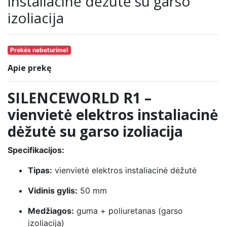
instaliacinė dėžutė su garso
izoliacija
Prekės nebeturime!
Apie prekę
SILENCEWORLD R1 –
vienvietė elektros instaliacinė
dėžutė su garso izoliacija
Specifikacijos:
Tipas:
vienvietė elektros instaliacinė dėžutė
Vidinis gylis:
50 mm
Medžiagos:
guma + poliuretanas (garso
izoliacija)