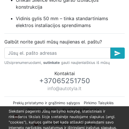
konstrukcija
Vidinis gylis 50 mm – tinka standartiniams
elektros instaliacijos sprendimams
Galbūt norite gauti mūsų naujienas el. paštu?
send
Užsiprenumeruodami,
sutinkate
gauti naujienlaiškius iš mūsų
Kontaktai
+37065251750
info@autotyla.lt
Prekių pristatymo ir grąžinimo sąlygos
Pirkimo Taisyklės
Privatumo Politika
Kontaktai ir Rekvizitai
Siekdami pagerinti Jūsų naršymo kokybę, statistiniais ir
rinkodaros tikslais šioje svetainėje naudojame slapukus (angl.
🔇 Garso Izoliacijos Montavimas Automobiliui
Apie Mus
"cookies"), kuriuos galite bet kada atšaukti pakeisdami savo
🔇 Comfort Mat AEROSPACE serija
interneto naršyklės nustatymus ir ištrindami įrašytus slapukus.