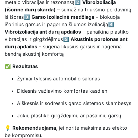
metalo vibracijas ir rezonansą2️⃣
Vibroizoliacija
(išorinė durų skarda)
– sumažina triukšmo perdavimą
iš išorės3️⃣
Garso izoliacinė medžiaga
– blokuoja
išorinius garsus ir pagerina šilumos izoliaciją4️⃣
Vibroizoliacija ant durų apdailos
– panaikina plastiko
vibracijas ir girgždėjimus5️⃣
Akustinis porolonas ant
durų apdailos
– sugeria likusius garsus ir pagerina
bendrą akustinį komfortą
✅
Rezultatas
Žymiai tylesnis automobilio salonas
Didesnis važiavimo komfortas kasdien
Aiškesnis ir sodresnis garso sistemos skambesys
Jokių plastiko girgždėjimų ar pašalinių garsų
💡
Rekomenduojama
, jei norite maksimalaus efekto
be kompromisų.