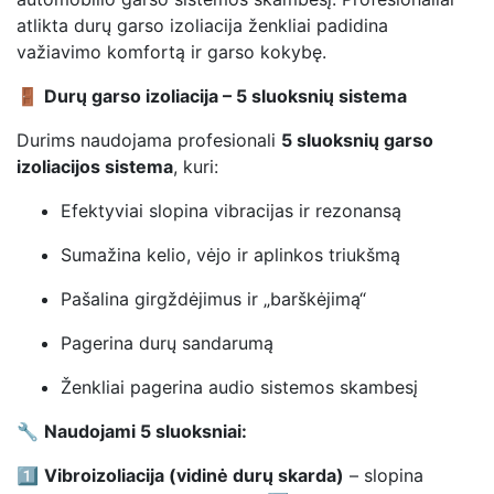
atlikta durų garso izoliacija ženkliai padidina
važiavimo komfortą ir garso kokybę.
🚪
Durų garso izoliacija – 5 sluoksnių sistema
Durims naudojama profesionali
5 sluoksnių garso
izoliacijos sistema
, kuri:
Efektyviai slopina vibracijas ir rezonansą
Sumažina kelio, vėjo ir aplinkos triukšmą
Pašalina girgždėjimus ir „barškėjimą“
Pagerina durų sandarumą
Ženkliai pagerina audio sistemos skambesį
🔧
Naudojami 5 sluoksniai:
1️⃣
Vibroizoliacija (vidinė durų skarda)
– slopina