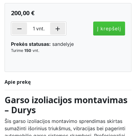
200,00 €
remove
add
1
vnt.
Į krepšelį
Prekės statusas:
sandelyje
Turime
150
vnt.
Apie prekę
Garso izoliacijos montavimas
– Durys
Šis garso izoliacijos montavimo sprendimas skirtas
sumažinti išorinius triukšmus, vibracijas bei pagerinti
automobilio garso sistemos skambesį. Profesionaliai